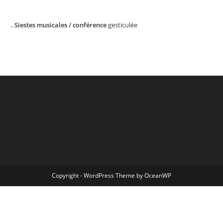
. Siestes musicales / conférence
gesticulée
Copyright - WordPress Theme by OceanWP