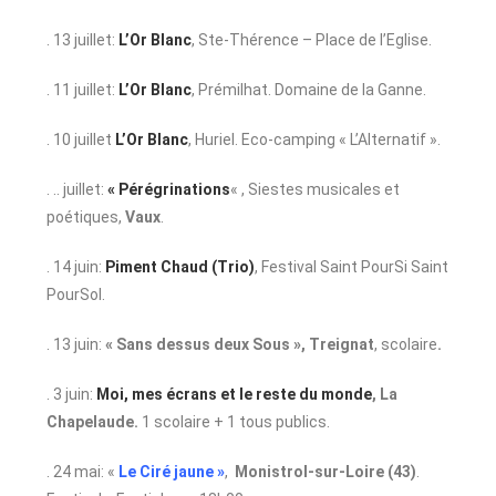
. 13 juillet:
L’Or Blanc
, Ste-Thérence – Place de l’Eglise.
. 11 juillet:
L’Or Blanc
, Prémilhat. Domaine de la Ganne.
. 10 juillet
L’Or Blanc
, Huriel. Eco-camping « L’Alternatif ».
. .. juillet:
« Pérégrinations
« , Siestes musicales et
poétiques,
Vaux
.
. 14 juin:
Piment Chaud (Trio)
, Festival Saint PourSi Saint
PourSol.
. 13 juin:
« Sans dessus deux Sous », Treignat
, scolaire
.
. 3 juin:
Moi, mes écrans et le reste du monde
, La
Chapelaude.
1 scolaire + 1 tous publics.
. 24 mai: «
Le Ciré jaune »
,
Monistrol-sur-Loire (43)
.