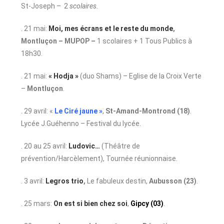
St-Joseph – 2
scolaires.
. 21 mai:
Moi, mes écrans et le reste du monde
,
Montluçon – MUPOP –
1 scolaires + 1 Tous Publics à
18h30.
. 21 mai:
« Hodja »
(duo Shams) – Eglise de la Croix Verte
–
Montluçon
.
. 29 avril: «
Le Ciré jaune »
,
St-Amand-Montrond (18)
.
Lycée J.Guéhenno – Festival du lycée.
. 20 au 25 avril:
Ludovic…
(Théâtre de
prévention/Harcèlement), Tournée réunionnaise.
. 3 avril:
Legros trio
,
Le fabuleux destin,
Aubusson (23)
.
. 25 mars:
On est si bien chez soi
,
Gipcy (03)
.