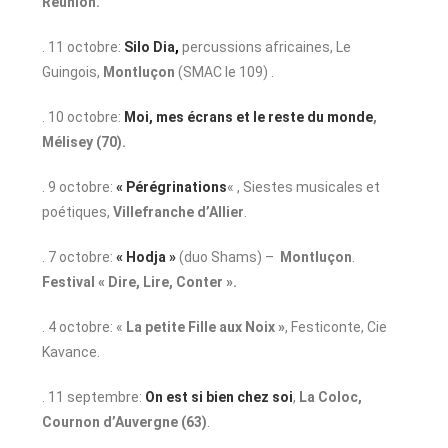
Réunion.
. 11 octobre:
Silo Dia
,
percussions africaines, Le
Guingois,
Montluçon
(SMAC le 109) .
. 10 octobre:
Moi, mes écrans et le reste du monde
,
Mélisey (70).
. 9 octobre:
« Pérégrinations
« , Siestes musicales et
poétiques,
Villefranche d’Allier
.
. 7 octobre:
« Hodja »
(duo Shams) –
Montluçon
.
Festival « Dire, Lire, Conter ».
. 4 octobre: «
La petite Fille aux Noix »
, Festiconte, Cie
Kavance.
. 11 septembre:
On est si bien chez soi
,
La Coloc,
Cournon d’Auvergne
(63)
.