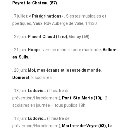
Peyrat-le-Chateau (87)
.
. 7 juillet:
« Pérégrinations
« , Siestes musicales et
poétiques,
Vaux
. Rdv Auberge de Valie, 14h30.
. 29 juin:
Piment Chaud (Trio)
,
Genay (69)
.
. 21 juin:
Hoops
, version concert pour marmaille,
Vallon-
en-Sully
.
. 20 juin:
Moi, mes écrans et le reste du monde
,
Domérat
, 2 scolaires.
. 18 juin:
Ludovic…
(Théâtre de
prévention/Harcèlement),
Pont-Ste-Marie (10),
. 2
scolaires en journée + tous publics 18h.
. 13 juin:
Ludovic…
(Théâtre de
prévention/Harcèlement),
Martres-de-Veyre (63), La