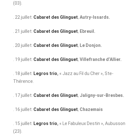
(03).
. 22 juillet:
Cabaret des Glinguet
,
Autry-Issards.
. 21 juillet:
Cabaret des Glinguet
,
Ebreuil.
. 20 juillet:
Cabaret des Glinguet
,
Le Donjon.
. 19 juillet:
Cabaret des Glinguet
,
Villefranche d’Allier.
. 18 juillet:
Legros trio
,
« Jazz au Fil du Cher », Ste-
Thérence.
. 17 juillet:
Cabaret des Glinguet
,
Jaligny-sur-Bresbes.
. 16 juillet:
Cabaret des Glinguet
,
Chazemais
. 15 juillet:
Legros trio
,
« Le Fabuleux Destin », Aubusson
(23).