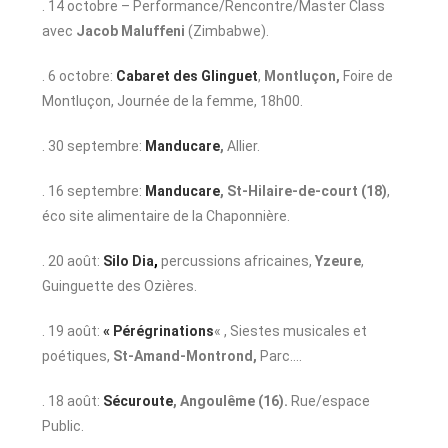
. 14 octobre – Performance/Rencontre/Master Class
avec
Jacob Maluffeni
(Zimbabwe).
. 6 octobre:
Cabaret des Glinguet
,
Montluçon,
Foire de
Montluçon, Journée de la femme, 18h00.
. 30 septembre:
Manducare
,
Allier.
. 16 septembre:
Manducare
, St-Hilaire-de-court (18)
,
éco site alimentaire de la Chaponnière.
. 20 août:
Silo Dia
,
percussions africaines,
Yzeure
,
Guinguette des Ozières.
. 19 août:
« Pérégrinations
« , Siestes musicales et
poétiques,
St-Amand-Montrond,
Parc….
. 18 août:
Sécuroute
,
Angoulême
(16).
Rue/espace
Public.