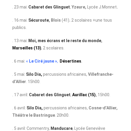
. 23 mai:
Cabaret des Glinguet
,
Yzeure,
Lycée J.Monnet
.
. 16 mai:
Sécuroute
,
Blois
(41)
.
2 scolaires +une tous
publics.
. 13 mai:
Moi, mes écrans et le reste du monde
,
Marseilles (13)
, 2 scolaires.
. 6 mai:
«
Le Ciré jaune »
,
Désertines
.
. 5 mai:
Silo Dia
,
percussions africaines,
Villefranche-
d’Allier
. 15h00.
. 17 avril:
Cabaret des Glinguet
,
Aurillac (15)
,
15h00.
. 6 avril:
Silo Dia
,
percussions africaines,
Cosne-d’Allier,
Théâtre le Bastringue
. 20h00.
. 5 avril: Commentry,
Manducare
, Lycée Geneviève