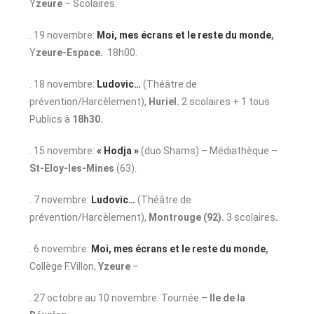
Y
zeure
– Scolaires.
. 19 novembre:
Moi, mes écrans et le reste du monde
,
Y
zeure-Espace.
18h00.
. 18 novembre:
Ludovic…
(Théâtre de
prévention/Harcèlement),
Huriel.
2 scolaires + 1 tous
Publics à
18h30.
. 15 novembre:
« Hodja »
(duo Shams) – Médiathèque –
St-Eloy-les-Mines
(63).
. 7 novembre:
Ludovic…
(Théâtre de
prévention/Harcèlement),
Montrouge (92).
3 scolaires
.
. 6 novembre:
Moi, mes écrans et le reste du monde
,
Collège F.Villon,
Yzeure
–
. 27 octobre au 10 novembre: Tournée –
Ile de la