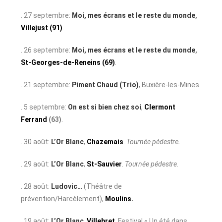
. 27 septembre:
Moi, mes écrans et le reste du monde
,
Villejust (91)
.
. 26 septembre:
Moi, mes écrans et le reste du monde
,
St-Georges-de-Reneins (69)
.
. 21 septembre:
Piment Chaud (Trio)
, Buxière-les-Mines.
. 5 septembre:
On est si bien chez soi
,
Clermont
Ferrand
(63)
.
. 30 août:
L’Or Blanc
,
Chazemais
.
Tournée pédestr
e.
. 29 août:
L’Or Blanc
,
St-Sauvier
.
Tournée pédestre.
. 28 août:
Ludovic…
(Théâtre de
prévention/Harcèlement),
Moulins.
. 19 août:
L’Or Blanc
,
Villebret
. Festival « Un été dans