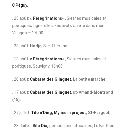
C.Péguy.
. 25 août:
« Pérégrinations
« , Siestes musicales et
poétiques, Lignerolles, Festival « Un été dans mon
Village » – 17h00.
. 23 août:
Hodja
, Ste-Thérence.
. 13 août:
« Pérégrinations
« , Siestes musicales et
poétiques, Souvigny. 16h00.
. 20 août:
Cabaret des Glinguet
,
La petite marche.
. 17 août:
Cabaret des Glinguet
,
st-Amand-Montrond
(18).
. 27 juillet:
Tilo n’Ding, Myhes in project
,
St-Fargeol.
. 23 Juillet:
Silo Dia
,
percussions africaines, Le Brethon