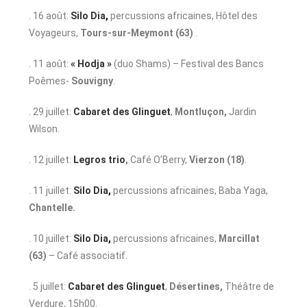
. 16 août:
Silo Dia
,
percussions africaines, Hôtel des
Voyageurs,
Tours-sur-Meymont (63)
.
. 11 août:
« Hodja »
(duo Shams) – Festival des Bancs
Poêmes-
Souvigny
.
. 29 juillet:
Cabaret des Glinguet
,
Montluçon,
Jardin
Wilson.
. 12 juillet:
Legros trio
,
Café O’Berry,
Vierzon (18)
.
. 11 juillet:
Silo Dia
,
percussions africaines, Baba Yaga,
Chantelle.
. 10 juillet:
Silo Dia
,
percussions africaines,
Marcillat
(63)
– Café associatif.
. 5 juillet:
Cabaret des Glinguet
,
Désertines,
Théâtre de
Verdure, 15h00.