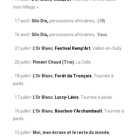
mon Village ».
. 17 août:
Silo Dia
,
percussions africaines,
(18)
.
. 16 août:
Silo Dia
,
percussions africaines,
Vaux
.
. 27 juillet:
L’Or Blanc
,
Festival Remp’Art
, Vallon-en-Sully.
. 20 juillet:
Piment Chaud (Trio)
, La Celle.
. 18 juillet:
L’Or Blanc
,
Forêt de Tronçais
, Tournée à
pieds.
. 17 juillet:
L’Or Blanc
,
Lurcy-Lévis
, Tournée à pieds.
. 16 juillet:
L’Or Blanc
,
Bourbon-l’Archambault
, Tournée à
pieds.
. 15 juillet:
Moi, mes écrans et le reste du monde
,