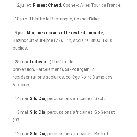
. 12 juillet:
Piment Chaud
, Cosne-d’Allier, Tour de France.
. 18 juin: Théâtre le Bastringue, Cosne d’Allier.
. 9 juin:
Moi, mes écrans et le reste du monde
,
Bazincourt-sur-Epte (27), 14h, scolaire; 8h00: Tous
publics.
. 25 mai:
Ludovic…
(Théâtre de
prévention/Harcèlement),
St-Pourçain
; 2
représentations scolaires. collège Notre Dame des
Victoires.
. 14 mai:
Silo Dia
,
percussions africaines, Sault.
. 13 mai:
Silo Dia
,
percussions africaines, St-Genest
(03).
. 12 mai:
Silo Dia
,
percussions africaines, Bistrot-