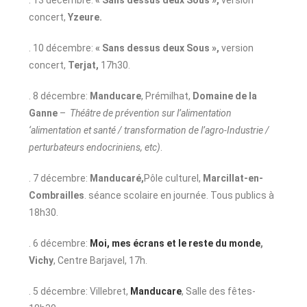
. 13 décembre:
« Sans dessus deux Sous »,
version
concert,
Yzeure.
. 10 décembre:
« Sans dessus deux Sous »,
version
concert,
Terjat,
17h30.
. 8 décembre:
Manducare
, Prémilhat,
Domaine de la
Ganne
–
Théâtre de prévention sur l’alimentation
‘alimentation et santé / transformation de l’agro-Industrie /
perturbateurs endocriniens, etc)
.
. 7 décembre:
Manducaré,
Pôle culturel,
Marcillat-en-
Combrailles
. séance scolaire en journée. Tous publics à
18h30.
. 6 décembre:
Moi, mes écrans et le reste du monde
,
Vichy
, Centre Barjavel, 17h.
. 5 décembre: Villebret,
Manducare
, Salle des fêtes-