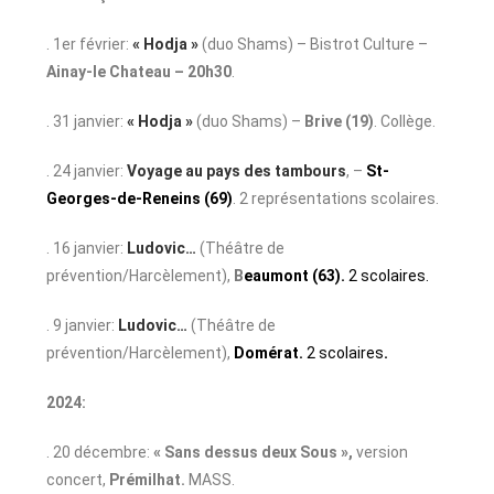
. 1er février:
« Hodja »
(duo Shams) – Bistrot Culture –
Ainay-le Chateau – 20h30
.
. 31 janvier:
« Hodja »
(duo Shams) –
Brive (19)
. Collège.
. 24 janvier:
Voyage au pays des tambours
, –
St-
Georges-de-Reneins (69)
. 2 représentations scolaires.
. 16 janvier:
Ludovic…
(Théâtre de
prévention/Harcèlement),
B
eaumont (63).
2 scolaires.
. 9 janvier:
Ludovic…
(Théâtre de
prévention/Harcèlement),
Domérat.
2 scolaires
.
2024:
. 20 décembre:
« Sans dessus deux Sous »,
version
concert,
Prémilhat.
MASS.