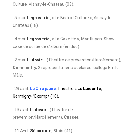
Culture, Aisnay-le-Chateau (03).
. 5 mai:
Legros trio
,
« Le Bistrot Culture », Aisnay-le-
Chateau (18).
. 4 mai:
Legros trio
,
« La Gozette », Montluçon. Show-
case de sortie de d’album (en duo).
. 2 mai:
Ludovic…
(Théâtre de prévention/Harcèlement),
Commentry
; 2 représentations scolaires. collège Emile
Mâle.
. 29 avril:
Le Ciré jaune
,
Théâtre
« Le Luisant »
,
Germigny-l’Exempt (18).
. 13 avril:
Ludovic…
(Théâtre de
prévention/Harcèlement),
Cusset
.
. 11 Avril:
Sécuroute
,
Blois
(41)
.