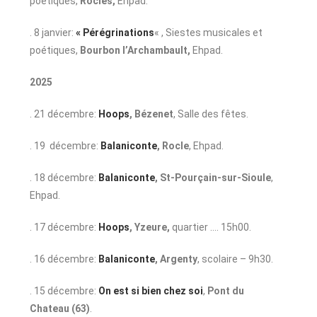
poétiques,
Rocles,
Ehpad.
. 8 janvier:
« Pérégrinations
« , Siestes musicales et
poétiques,
Bourbon l’Archambault,
Ehpad.
2025
. 21 décembre:
Hoops
, Bézenet
, Salle des fêtes.
. 19 décembre:
Balaniconte
, Rocle
, Ehpad.
. 18 décembre:
Balaniconte
, St-Pourçain-sur-Sioule
,
Ehpad.
. 17 décembre:
Hoops
, Yzeure,
quartier …. 15h00.
. 16 décembre:
Balaniconte
, Argenty
, scolaire – 9h30.
. 15 décembre:
On est si bien chez soi
,
Pont du
Chateau
(63)
.