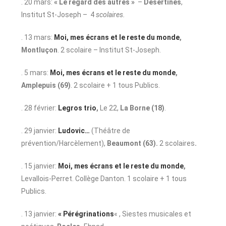
. 20 mars:
« Le regard des autres »
–
Désertines
,
Institut St-Joseph – 4
scolaires.
. 13 mars:
Moi, mes écrans et le reste du monde
,
Montluçon
. 2 scolaire – Institut St-Joseph.
. 5 mars:
Moi, mes écrans et le reste du monde
,
Amplepuis (69)
. 2 scolaire + 1 tous Publics.
. 28 février:
Legros trio
,
Le 22,
La Borne (18)
.
. 29 janvier:
Ludovic…
(Théâtre de
prévention/Harcèlement),
Beaumont (63).
2 scolaires
.
. 15 janvier:
Moi, mes écrans et le reste du monde
,
Levallois-Perret. Collège Danton. 1 scolaire + 1 tous
Publics.
. 13 janvier:
« Pérégrinations
« , Siestes musicales et